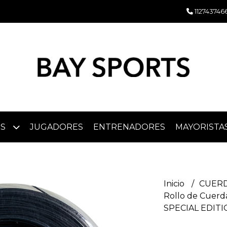
112743746
OS
JUGADORES
ENTRENADORES
MAYORISTA
Inicio
CUERD
Rollo de Cuer
SPECIAL EDITI