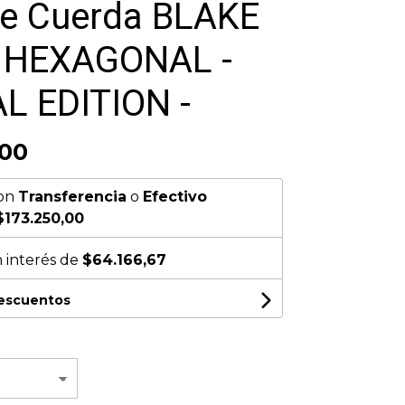
de Cuerda BLAKE
 HEXAGONAL -
L EDITION -
,00
on
Transferencia
o
Efectivo
$173.250,00
n interés de
$64.166,67
descuentos