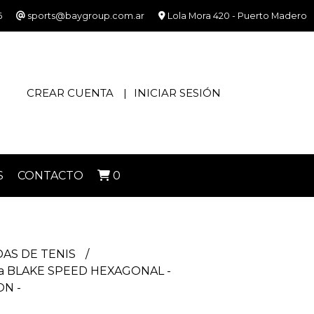
6
sports@baygroup.com.ar
Lola Mora 420 - Puerto Madero
CREAR CUENTA
INICIAR SESIÓN
S
CONTACTO
0
AS DE TENIS
da BLAKE SPEED HEXAGONAL -
ON -